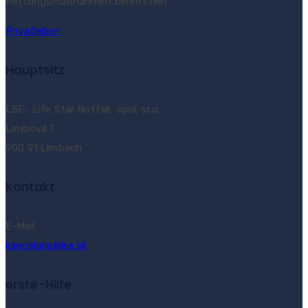
Rettungsmaßnahmen bereitstellt.
Privatleben
Hauptsitz
LSE- Life Star Notfall, spol. sr.o.
Limbová 1
900 91 Limbach
Kontakt
E-Mail
kancelaria@lse.sk
erste-Hilfe