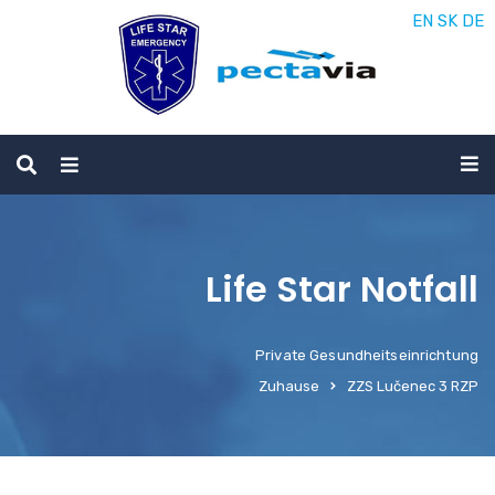
EN
SK
DE
Life Star Notfall
Private Gesundheitseinrichtung
Zuhause
ZZS Lučenec 3 RZP