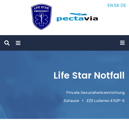
EN
SK
DE
Life Star Notfall
Private Gesundheitseinrichtung
Zuhause
ZZS Lučenec 4 RZP-S