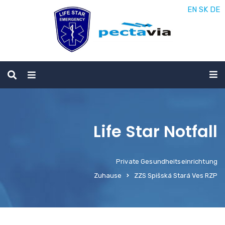
EN
SK
DE
Life Star Notfall
Private Gesundheitseinrichtung
Zuhause
ZZS Spišská Stará Ves RZP