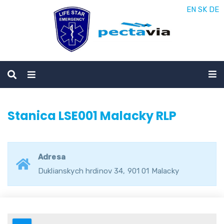
EN
SK
DE
Stanica LSE001 Malacky RLP
Adresa
Duklianskych hrdinov 34, 901 01 Malacky