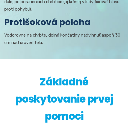
ďalej pri poraneniach chrbtice (aj krčnej vtedy fixovať hlavu
proti pohybu).
Protišoková poloha
Vodorovne na chrbte, dolné končatiny nadvihnúť aspoň 30
cm nad úroveň tela.
Základné
poskytovanie prvej
pomoci