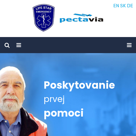
EN
SK
DE
Poskytovanie
prvej
pomoci