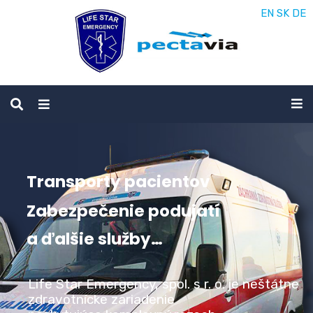
EN
SK
DE
Transporty pacientov
Zabezpečenie podujatí
a ďalšie služby…
Life Star Emergency, spol. s r. o. je neštátne
zdravotnícke zariadenie