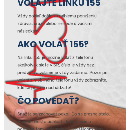
VOLAJTE LINKU 155
Vždy pokiaľ došlo ku náhlemu porušeniu
zdravia, úrazu alebo nehode s väčšími
následkami.
AKO VOLAŤ 155?
Na linku 155 je možné volať z telefónu
akejkoľvek siete v SR, číslo je vždy bez
predvoľby, volanie je vždy zadarmo. Pozor pri
volaní z mobilného telefónu vždy zdôraznite,
kde se presne nachádzate!
ČO POVEDAŤ?
Snažte sa zachovať pokoj: Čo sa presne stalo,
Presné miesto udalosti, Informácie o
postihnutom, Informácie o volajúcom, príp.