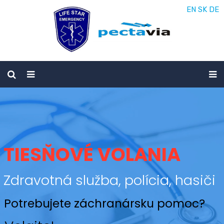
EN
SK
DE
TIESŇOVÉ VOLANIA
Zdravotná služba, polícia, hasiči
Potrebujete záchranársku pomoc?