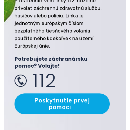
Prostredníctvom linky 112 môžeme
privolať záchrannú zdravotnú službu,
hasičov alebo políciu. Linka je
jednotným európskym číslom
bezplatného tiesňového volania
použiteľného kdekoľvek na území
Európskej únie.
Potrebujete záchranársku
pomoc? Volajte!
112
Poskytnutie prvej
pomoci