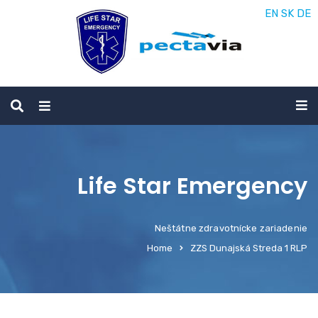
EN
SK
DE
Life Star Emergency
Neštátne zdravotnícke zariadenie
Home
ZZS Dunajská Streda 1 RLP