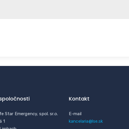
 spoločnosti
Kontakt
fe Star Emergency, spol. sr.o.
E-mail
á 1
kancelaria@lse.sk
 Limbach