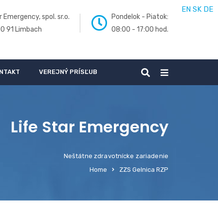
EN
SK
DE
r Emergency, spol. sr.o.
Pondelok - Piatok:
00 91 Limbach
08:00 - 17:00 hod.
NTAKT
VEREJNÝ PRÍSĽUB
Life Star Emergency
Neštátne zdravotnícke zariadenie
Home
ZZS Gelnica RZP