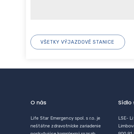
VŠETKY VÝJAZDOVÉ STANICE
O nás
Sídlo
Life Star Emergency spol. s r.o. je
LSE- Li
neštátne zdravotnícke zariadenie
Limbov
poskytujúce komplexný rozsah
900 91