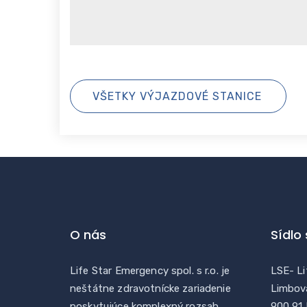
VŠETKY VÝJAZDOVÉ STANICE
O nás
Sídlo
Life Star Emergency spol. s r.o. je
LSE- Li
neštátne zdravotnícke zariadenie
Limbov
poskytujúce komplexný rozsah
900 91