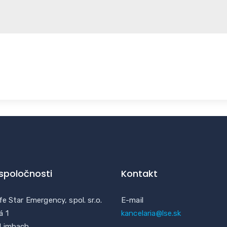
 spoločnosti
Kontakt
fe Star Emergency, spol. sr.o.
E-mail
á 1
kancelaria@lse.sk
 Limbach