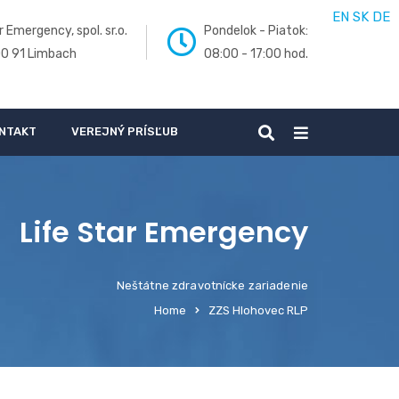
EN
SK
DE
r Emergency, spol. sr.o.
Pondelok - Piatok:
00 91 Limbach
08:00 - 17:00 hod.
NTAKT
VEREJNÝ PRÍSĽUB
Life Star Emergency
Neštátne zdravotnícke zariadenie
Home
ZZS Hlohovec RLP