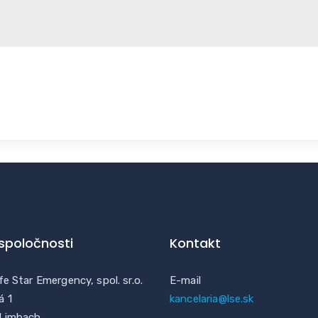
 spoločnosti
Kontakt
fe Star Emergency, spol. sr.o.
E-mail
á 1
kancelaria@lse.sk
 Limbach