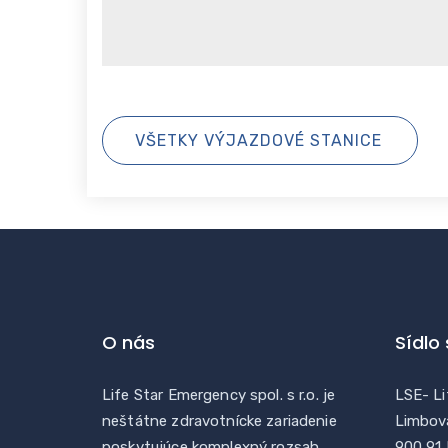
VŠETKY VÝJAZDOVÉ STANICE
O nás
Sídlo
Life Star Emergency spol. s r.o. je
LSE- Li
neštátne zdravotnícke zariadenie
Limbov
poskytujúce komplexný rozsah
900 91