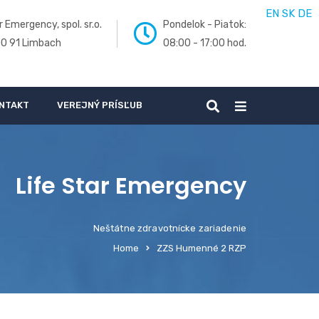
EN
SK
DE
r Emergency, spol. sr.o.
Pondelok - Piatok:
00 91 Limbach
08:00 - 17:00 hod.
NTAKT
VEREJNÝ PRÍSĽUB
Life Star Emergency
Neštátne zdravotnícke zariadenie
Home
ZZS Humenné 2 RZP