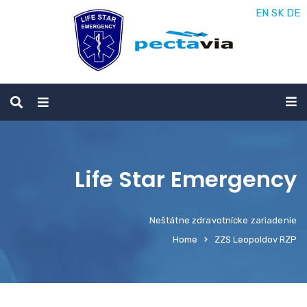
EN
SK
DE
Life Star Emergency
Neštátne zdravotnícke zariadenie
Home
ZZS Leopoldov RZP