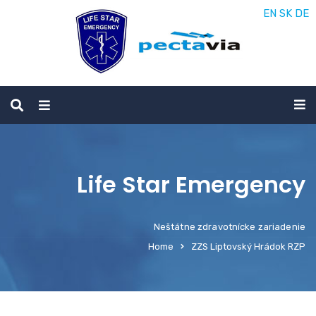
EN
SK
DE
Life Star Emergency
Neštátne zdravotnícke zariadenie
Home
ZZS Liptovský Hrádok RZP