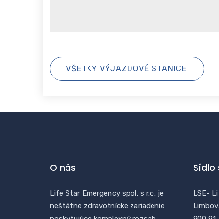
VŠETKY VÝJAZDOVÉ STANICE
O nás
Sídlo
Life Star Emergency spol. s r.o. je
LSE- Li
neštátne zdravotnícke zariadenie
Limbov
poskytujúce komplexný rozsah
900 91