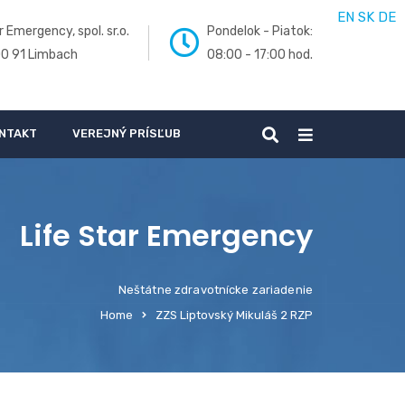
EN
SK
DE
r Emergency, spol. sr.o.
Pondelok - Piatok:
00 91 Limbach
08:00 - 17:00 hod.
NTAKT
VEREJNÝ PRÍSĽUB
Life Star Emergency
Neštátne zdravotnícke zariadenie
Home
ZZS Liptovský Mikuláš 2 RZP