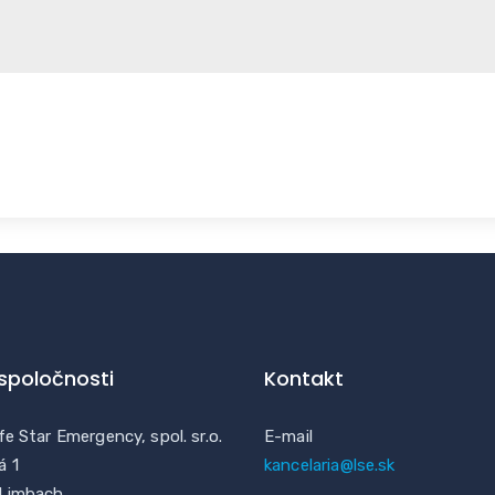
 spoločnosti
Kontakt
fe Star Emergency, spol. sr.o.
E-mail
á 1
kancelaria@lse.sk
 Limbach