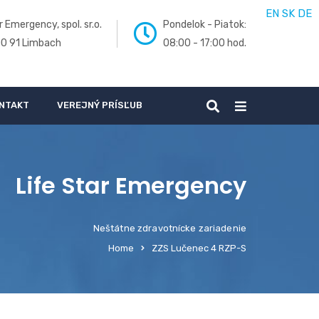
EN
SK
DE
r Emergency, spol. sr.o.
Pondelok - Piatok:
00 91 Limbach
08:00 - 17:00 hod.
NTAKT
VEREJNÝ PRÍSĽUB
Life Star Emergency
Neštátne zdravotnícke zariadenie
Home
ZZS Lučenec 4 RZP-S