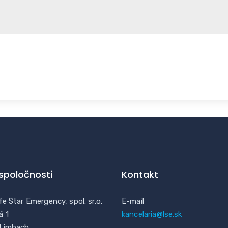
 spoločnosti
Kontakt
fe Star Emergency, spol. sr.o.
E-mail
á 1
kancelaria@lse.sk
 Limbach