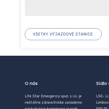
VŠETKY VÝJAZDOVÉ STANICE
O nás
Sídlo
Life Star Emergency spol. s r.o. je
LSE- Li
neštátne zdravotnícke zariadenie
Limbov
poskytujúce komplexný rozsah
900 91