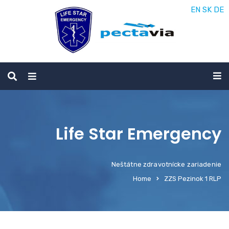
EN
SK
DE
Life Star Emergency
Neštátne zdravotnícke zariadenie
Home
ZZS Pezinok 1 RLP