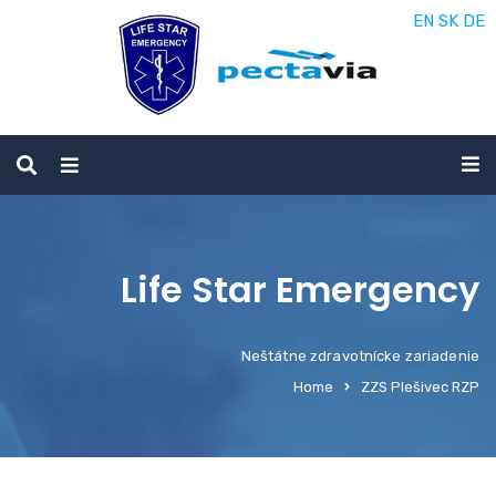
EN
SK
DE
Life Star Emergency
Neštátne zdravotnícke zariadenie
Home
ZZS Plešivec RZP