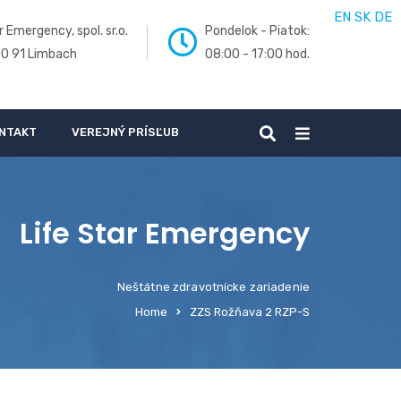
EN
SK
DE
r Emergency, spol. sr.o.
Pondelok - Piatok:
00 91 Limbach
08:00 - 17:00 hod.
NTAKT
VEREJNÝ PRÍSĽUB
Life Star Emergency
Neštátne zdravotnícke zariadenie
Home
ZZS Rožňava 2 RZP-S