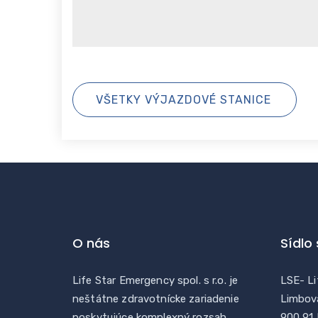
VŠETKY VÝJAZDOVÉ STANICE
O nás
Sídlo
Life Star Emergency spol. s r.o. je
LSE- Li
neštátne zdravotnícke zariadenie
Limbov
poskytujúce komplexný rozsah
900 91