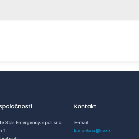
 spoločnosti
Kontakt
fe Star Emergency, spol. sr.o.
E-mail
á 1
kancelaria@lse.sk
 Limbach