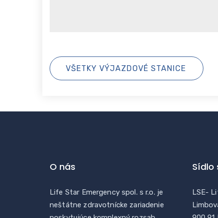
VŠETKY VÝJAZDOVÉ STANICE
O nás
Sídlo
Life Star Emergency spol. s r.o. je
LSE- Li
neštátne zdravotnícke zariadenie
Limbov
poskytujúce komplexný rozsah
900 91