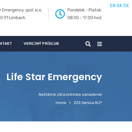
EN
SK
DE
r Emergency, spol. sr.o.
Pondelok - Piatok:
00 91 Limbach
08:00 - 17:00 hod.
NTAKT
VEREJNÝ PRÍSĽUB
Life Star Emergency
Neštátne zdravotnícke zariadenie
Home
ZZS Senica RLP