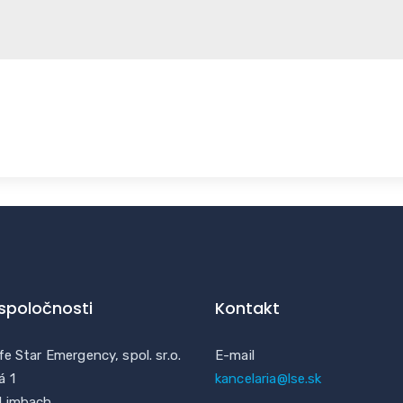
 spoločnosti
Kontakt
fe Star Emergency, spol. sr.o.
E-mail
á 1
kancelaria@lse.sk
 Limbach