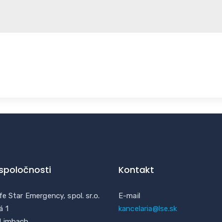
 spoločnosti
Kontakt
fe Star Emergency, spol. sr.o.
E-mail
á 1
kancelaria@lse.sk
 Limbach