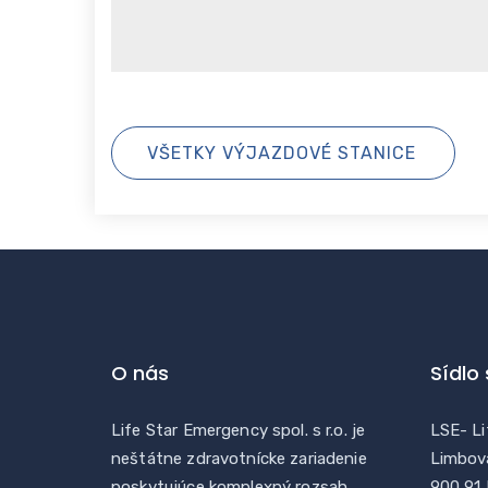
VŠETKY VÝJAZDOVÉ STANICE
O nás
Sídlo
Life Star Emergency spol. s r.o. je
LSE- Li
neštátne zdravotnícke zariadenie
Limbov
poskytujúce komplexný rozsah
900 91