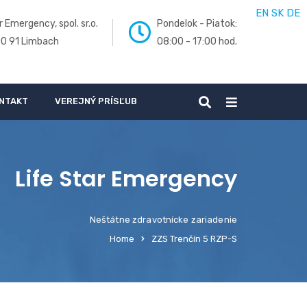
EN
SK
DE
r Emergency, spol. sr.o.
Pondelok - Piatok:
00 91 Limbach
08:00 - 17:00 hod.
NTAKT
VEREJNÝ PRÍSĽUB
Life Star Emergency
Neštátne zdravotnícke zariadenie
Home
ZZS Trenčín 5 RZP-S